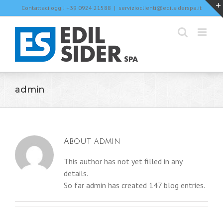
Skip
Contattaci oggi! +39 0924 21588
|
servizioclienti@edilsiderspa.it
to
content
admin
About
admin
This author has not yet filled in any
details.
So far admin has created 147 blog entries.