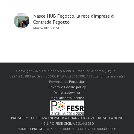
Nasce HUB Fegotto, la rete d’imprese di
Contrada Fegotto
Marzo 8th, 2024
Copyright 2025 Edilsider S.p.A Via B. Croce, 26 Alcamo (TP) Tel.
0924.21588 Fax 0924.25500 P.IVA 00236170817 | Tutti i diritti riservati |
Powered by
Fordesign
Privacy e Cookie policy
Whistleblowing
Regolamento Interno
PROGETTO EFFICIENZA ENERGETICA FINANZIATO A VALERE SULL’AZIONE
4.2.1 PO FESR SICILIA 2014-2020
NUMERO PROGETTO 262891000018 - CUP G75F19000600006