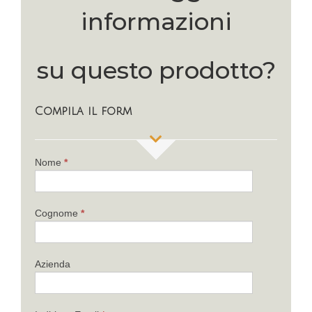
informazioni
su questo prodotto?
Compila il form
If
Nome
*
you
are
human,
Cognome
*
leave
this
field
Azienda
blank.