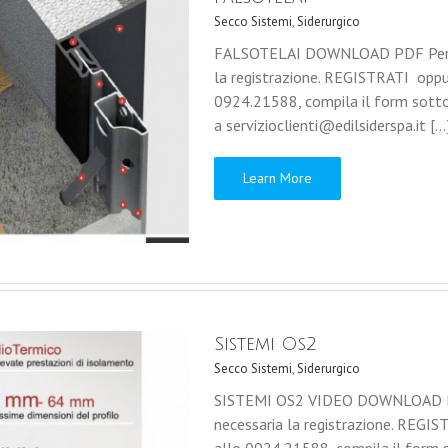
Secco Sistemi
,
Siderurgico
FALSOTELAI DOWNLOAD PDF Per pote
la registrazione. REGISTRATI opp
0924.21588, compila il form sotto
a servizioclienti@edilsiderspa.it [...
Learn More
Sistemi Os2
Secco Sistemi
,
Siderurgico
SISTEMI OS2 VIDEO DOWNLOAD PDF 
necessaria la registrazione. REG