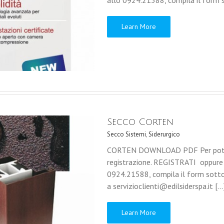
allo 0924.21588, compila il form s
Learn More
Secco Corten
Secco Sistemi
,
Siderurgico
CORTEN DOWNLOAD PDF Per poter ac
registrazione. REGISTRATI oppure
0924.21588, compila il form sotto
a servizioclienti@edilsiderspa.it [...
Learn More