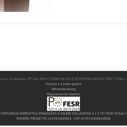
 Croce, 26 Alcamo (TP) Tel. 0924.21588 Fax 0924.25500 P.IVA 00236170817 | Tutti i di
Privacy e Cookie policy
Whistleblowing
Regolamento Interno
 EFFICIENZA ENERGETICA FINANZIATO A VALERE SULL’AZIONE 4.2.1 PO FESR SICILIA 
NUMERO PROGETTO 262891000018 - CUP G75F19000600006