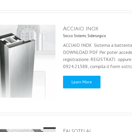
Acciaio Inox
Secco Sistemi
,
Siderurgico
ACCIAIO INOX Sistema a battente 
DOWNLOAD PDF Per poter accedere a
registrazione. REGISTRATI oppure
0924.21588, compila il form sottos
Learn More
Falsotelai