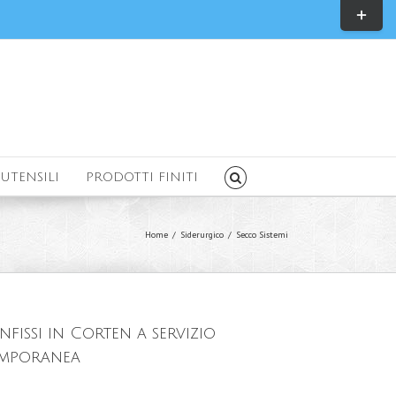
Toggle
Sliding
Bar
Area
UTENSILI
PRODOTTI FINITI
Home
/
Siderurgico
/
Secco Sistemi
infissi in Corten a servizio
emporanea