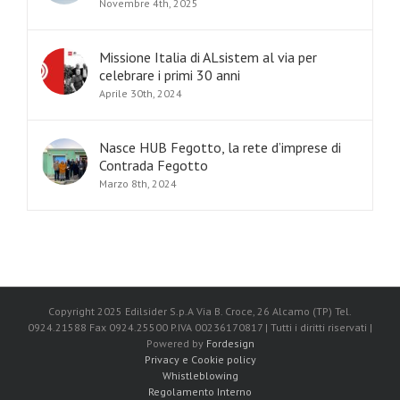
Novembre 4th, 2025
Missione Italia di ALsistem al via per
celebrare i primi 30 anni
Aprile 30th, 2024
Nasce HUB Fegotto, la rete d’imprese di
Contrada Fegotto
Marzo 8th, 2024
Copyright 2025 Edilsider S.p.A Via B. Croce, 26 Alcamo (TP) Tel.
0924.21588 Fax 0924.25500 P.IVA 00236170817 | Tutti i diritti riservati |
Powered by
Fordesign
Privacy e Cookie policy
Whistleblowing
Regolamento Interno