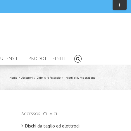
Toggle
Sliding
Bar
Area
UTENSILI
PRODOTTI FINITI
Home
/
Accessori
/
Chimici e fissaggio
/
Inserti e punte trapano
Accessori Chimici
Dischi da taglio ed elettrodi