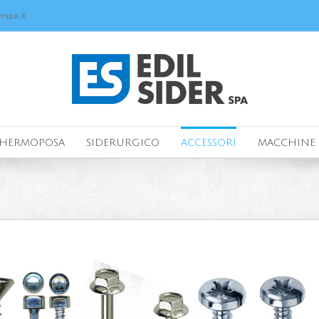
rspa.it
HERMOPOSA
SIDERURGICO
ACCESSORI
MACCHINE 