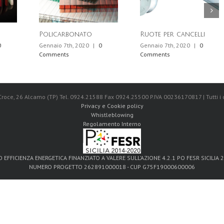
Policarbonato
Ruote per cancelli
0
Gennaio 7th, 2020
|
0
Gennaio 7th, 2020
|
0
Comments
Comments
 Croce, 26 Alcamo (TP) Tel. 0924.21588 Fax 0924.25500 P.IVA 00236170817 | Tutti i di
Privacy e Cookie policy
Whistleblowing
Regolamento Interno
 EFFICIENZA ENERGETICA FINANZIATO A VALERE SULL’AZIONE 4.2.1 PO FESR SICILIA 
NUMERO PROGETTO 262891000018 - CUP G75F19000600006