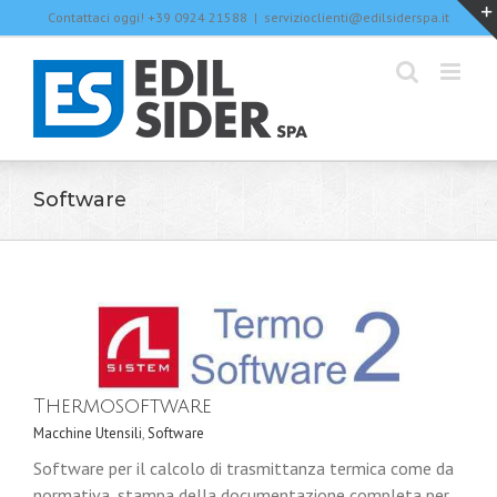
Skip
Contattaci oggi! +39 0924 21588
|
servizioclienti@edilsiderspa.it
to
content
Software
Thermosoftware
Macchine Utensili
,
Software
Software per il calcolo di trasmittanza termica come da
normativa, stampa della documentazione completa per