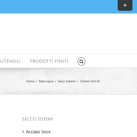
Toggle
Sliding
Bar
Area
UTENSILI
PRODOTTI FINITI
Home
/
Siderurgico
/
Secco Sistemi
/
Sistemi Os2 65
SECCO SISTEMI
Acciaio Inox