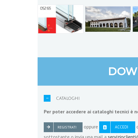
DOW
CATALOGHI
Per poter accedere ai cataloghi tecnici è n
oppure
c
ACCEDI
REGISTRATI
sottostante o invia una mail a
servizioclienti