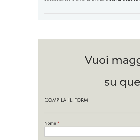
Vuoi magg
su que
Compila il form
If
Nome
*
you
are