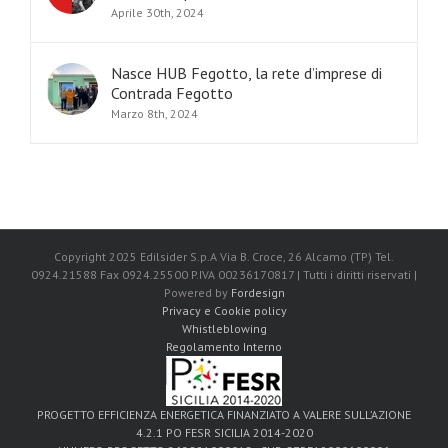
Aprile 30th, 2024
Nasce HUB Fegotto, la rete d’imprese di
Contrada Fegotto
Marzo 8th, 2024
Copyright 2025 Edilsider S.p.A Via B. Croce, 26 Alcamo (TP) Tel.
0924.21588 Fax 0924.25500 P.IVA 00236170817 | Tutti i diritti riservati |
Powered by
Fordesign
Privacy e Cookie policy
Whistleblowing
Regolamento Interno
PROGETTO EFFICIENZA ENERGETICA FINANZIATO A VALERE SULL’AZIONE
4.2.1 PO FESR SICILIA 2014-2020