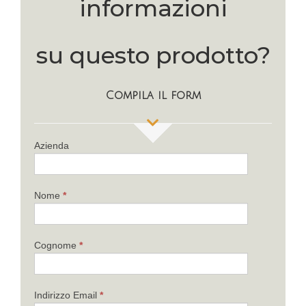
informazioni
su questo prodotto?
Compila il form
If
Azienda
you
are
human,
Nome
*
leave
this
field
Cognome
*
blank.
Indirizzo Email
*