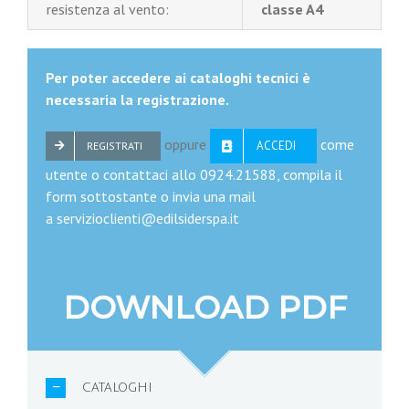
resistenza al vento:
classe A4
Per poter accedere ai cataloghi tecnici è
necessaria la registrazione.
oppure
come
ACCEDI
REGISTRATI
utente o contattaci allo 0924.21588, compila il
form sottostante o invia una mail
a servizioclienti@edilsiderspa.it
DOWNLOAD PDF
CATALOGHI