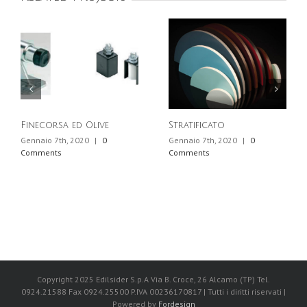
Finecorsa ed Olive
Stratificato
Gennaio 7th, 2020
|
0
Gennaio 7th, 2020
|
0
Comments
Comments
Copyright 2025 Edilsider S.p.A Via B. Croce, 26 Alcamo (TP) Tel.
0924.21588 Fax 0924.25500 P.IVA 00236170817 | Tutti i diritti riservati |
Powered by
Fordesign