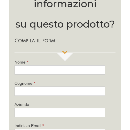
informazioni
su questo prodotto?
Compila il form
If
Nome
*
you
are
human,
Cognome
*
leave
this
field
Azienda
blank.
Indirizzo Email
*