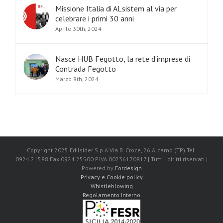
Missione Italia di ALsistem al via per
celebrare i primi 30 anni
Aprile 30th, 2024
Nasce HUB Fegotto, la rete d’imprese di
Contrada Fegotto
Marzo 8th, 2024
Copyright 2025 Edilsider S.p.A Via B. Croce, 26 Alcamo (TP) Tel.
0924.21588 Fax 0924.25500 P.IVA 00236170817 | Tutti i diritti riservati |
Powered by
Fordesign
Privacy e Cookie policy
Whistleblowing
Regolamento Interno