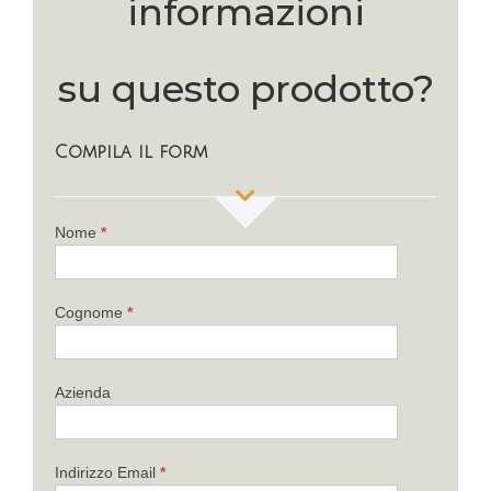
informazioni
su questo prodotto?
Compila il form
If
Nome
*
you
are
human,
Cognome
*
leave
this
field
Azienda
blank.
Indirizzo Email
*