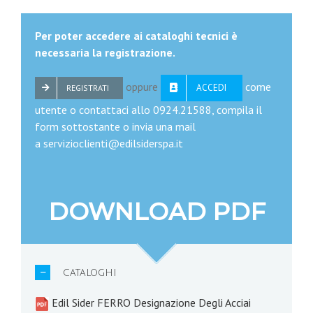
Per poter accedere ai cataloghi tecnici è
necessaria la registrazione.
oppure
come
ACCEDI
REGISTRATI
utente o contattaci allo 0924.21588, compila il
form sottostante o invia una mail
a servizioclienti@edilsiderspa.it
DOWNLOAD PDF
CATALOGHI
Edil Sider FERRO Designazione Degli Acciai