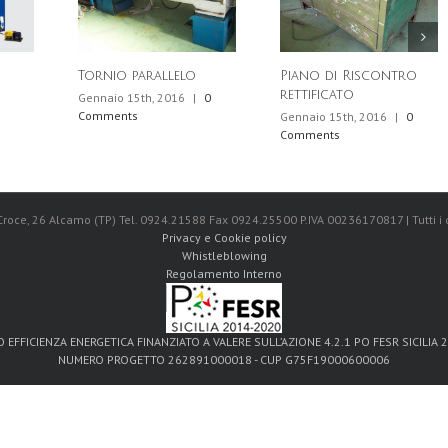
Tornio parallelo
Piano di Riscontro
rettificato
Gennaio 15th, 2016
|
0
Comments
Gennaio 15th, 2016
|
0
Comments
 Croce, 26 Alcamo (TP) Tel. 0924.21588 Fax 0924.25500 P.IVA 00236170817 | Tutti i di
Privacy e Cookie policy
Whistleblowing
Regolamento Interno
 EFFICIENZA ENERGETICA FINANZIATO A VALERE SULL’AZIONE 4.2.1 PO FESR SICILIA 
NUMERO PROGETTO 262891000018 - CUP G75F19000600006