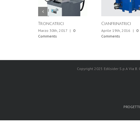
Troncatrici
Cianfrinatrici
Marzo 30th, 2017
|
0
Aprile 19th, 2016
|
0
Comments
Comments
Copyright 2025 Edilsider S.p.A Via B.
PROGETTO