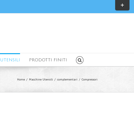
Toggle
Sliding
Bar
Area
UTENSILI
PRODOTTI FINITI
Home
/
Macchine Utensili
/
complementari
/
Compressori