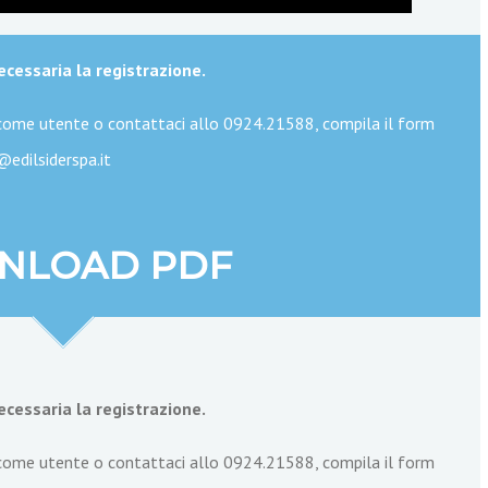
ecessaria la registrazione.
come utente o contattaci allo 0924.21588, compila il form
@edilsiderspa.it
NLOAD PDF
ecessaria la registrazione.
ome utente o contattaci allo 0924.21588, compila il form