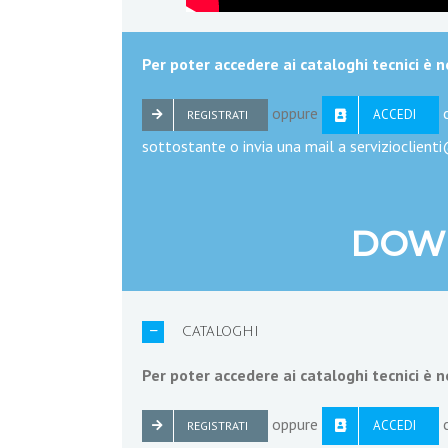
Per poter accedere ai cataloghi tecnici è n
oppure
ACCEDI
REGISTRATI
sottostante o invia una mail a servizioclienti
DOW
CATALOGHI
Per poter accedere ai cataloghi tecnici è n
oppure
c
ACCEDI
REGISTRATI