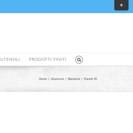
Toggle
Sliding
Bar
Area
UTENSILI
PRODOTTI FINITI
Home
/
Alluminio
/
Battente
/
Planet 45