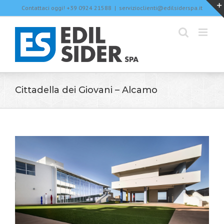
Skip
Contattaci oggi! +39 0924 21588
|
servizioclienti@edilsiderspa.it
to
content
Cittadella dei Giovani – Alcamo
View
Larger
Image